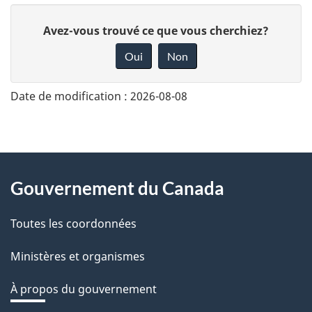
D
Avez-vous trouvé ce que vous cherchiez?
o
Oui
Non
n
n
Date de modification :
2026-08-08
e
z
v
About
o
Gouvernement du Canada
this
t
site
r
Toutes les coordonnées
e
Ministères et organismes
r
é
À propos du gouvernement
t