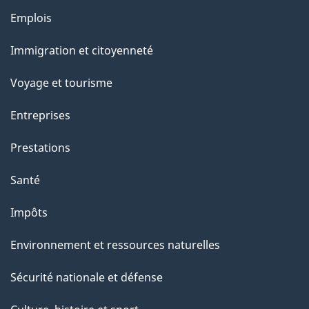
r
Emplois
Thèmes
o
et
Immigration et citoyenneté
a
sujets
c
Voyage et tourisme
t
Entreprises
i
o
Prestations
n
Santé
s
u
Impôts
r
Environnement et ressources naturelles
c
e
Sécurité nationale et défense
t