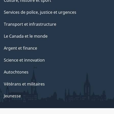
Culture, histoire et sport
t
e
Services de police, justice et urgences
p
Transport et infrastructure
a
g
Le Canada et le monde
e
Argent et finance
Science et innovation
Autochtones
Vétérans et militaires
Jeunesse