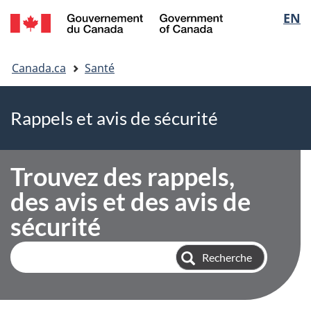
EN
Skip
Skip
Passer
Sélectio
to
to
à
de
main
"About
la
Vous
content
government"
version
la
Canada.ca
Santé
êtes
HTML
langue
simplifiée
ici
Rappels et avis de sécurité
Trouvez des rappels,
des avis et des avis de
sécurité
Rechercher
Recherche
des
alertes
et