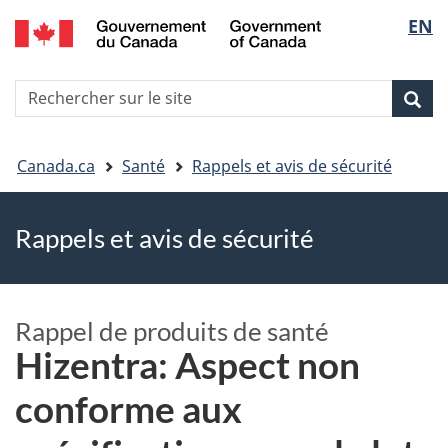
EN
Skip
Skip
Passer
Sélec
to
to
à
main
"About
la
de
R
content
government"
version
Rec
Recherche
s
la
HTML
le
simplifiée
Vous
langu
si
Canada.ca
Santé
Rappels et avis de sécurité
êtes
Rappels et avis de sécurité
ici
Rappel de produits de santé
Hizentra: Aspect non
conforme aux