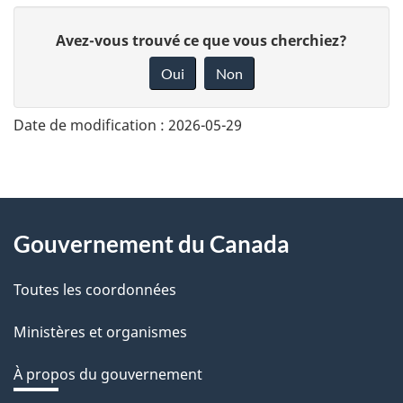
D
Avez-vous trouvé ce que vous cherchiez?
o
Oui
Non
n
n
Date de modification :
2026-05-29
e
z
v
About
o
Gouvernement du Canada
this
t
r
Toutes les coordonnées
site
e
Ministères et organismes
r
é
À propos du gouvernement
t