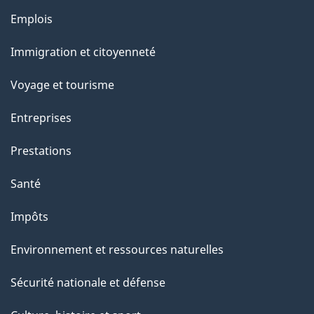
r
Emplois
Thèmes
o
et
Immigration et citoyenneté
a
sujets
c
Voyage et tourisme
t
Entreprises
i
o
Prestations
n
Santé
s
u
Impôts
r
Environnement et ressources naturelles
c
e
Sécurité nationale et défense
t