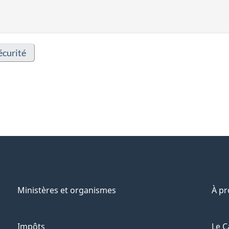
écurité
Ministères et organismes
À p
Impôts
Le C