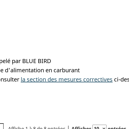
ppelé par BLUE BIRD
e d'alimentation en carburant
onsulter
la section des mesures correctives
ci-de
Affiche 1 à 8 de 8 entrées
Afficher
entrées