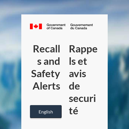
C
a
Recall
Rappe
n
s and
ls et
a
Safety
avis
d
Alerts
de
a
securi
.
té
English
c