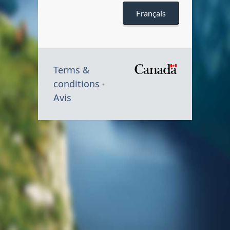
a
Français
Terms &
conditions
Avis